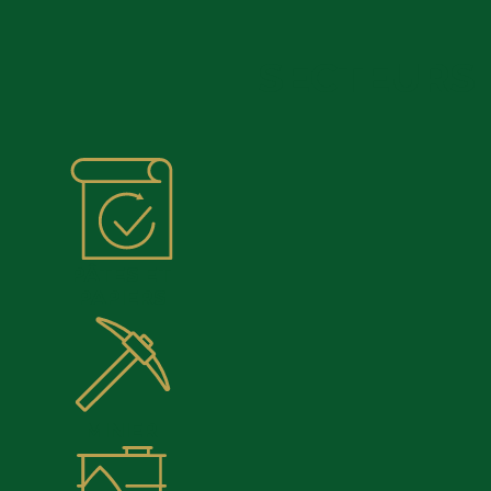
SECTEURS 
PÂTES ET
PAPIERS
MINIER